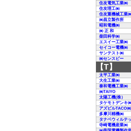
住友電気工業㈱
住友理工㈱
住友重機械工業
㈱昌立製作所
昭和電機㈱
㈱ 正 和
柴田科学㈱
エスイー工業㈱
セイコー電機㈱
サンテスト㈱
㈱センスビー
【T】
太平工業㈱
大生工業㈱
泰和電機工業㈱
㈱TAIYO
太陽工機(株）
タケモトデンキ
アズビルTACO㈱
多摩川精機㈱
タナベウィルテ
寺崎電機産業㈱
㈱帝国電機製作