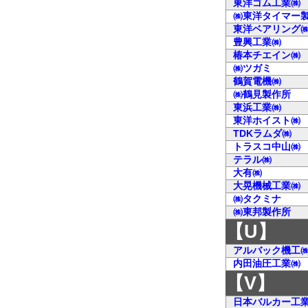
東洋ゴム工業㈱
㈱東洋タイマー
東洋ベアリング
豊興工業㈱
椿本チエイン㈱
㈱ツガミ
鶴賀電機㈱
㈱鶴見製作所
東浜工業㈱
東洋ホイスト㈱
TDKラムダ㈱
トラスコ中山㈱
テラル㈱
大有㈱
大晃機械工業㈱
㈱タクミナ
㈱東邦製作所
【U】
アルバック機工
内田油圧工業㈱
【V】
日本バルカー工