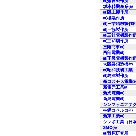
㈱鷺宮製作所
坂本精機産業㈱
㈱阪上製作所
㈱櫻製作所
㈱三栄精機製作
㈱三協製作所
㈱三社電機製作
㈱三和製作所
三陽商事㈱
西部電機㈱
㈱正興電機製作
大阪製鎖造機㈱
㈱昭和技研工業
㈱島津製作所
新コスモス電機
新電元工業㈱
新光電機㈱
新晃電機㈱
シンフォニアテ
神鋼コベルコ㈱
新東工業㈱
シンポ工業（日
SMC㈱
㈱菅原研究所