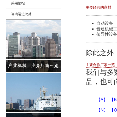
采用情报
主要经营的商材
咨询请进此处
自动设备
普通机械
传导性设
除此之外
主要合作厂家一览
我们与多
品，也可
【A】
【
【N】
【