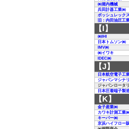
㈱堀内機械
兵田計器工業㈱
ボッシュレック
旧：内田油圧工
【I】
㈱IHI
日本トムソン㈱
IMV㈱
㈱イワキ
IDEC㈱
【J】
日本航空電子工
ジャパンマシナ
ジャパンロータ
日本圧着端子製
【K】
金子産業㈱
カワキ計測工業
キーパー㈱
京浜ハイフロー
㈱桐野商会