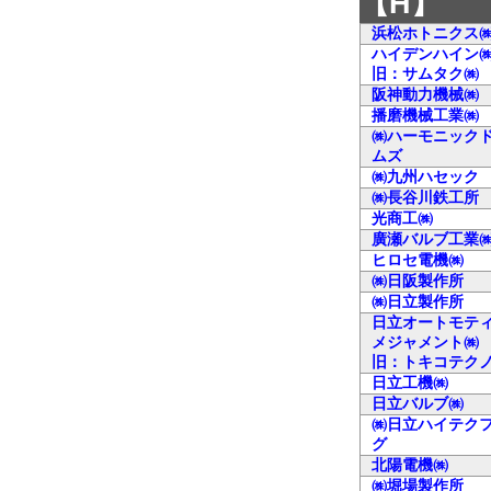
【H】
浜松ホトニクス
ハイデンハイン
旧：サムタク㈱
阪神動力機械㈱
播磨機械工業㈱
㈱ハーモニック
ムズ
㈱九州ハセック
㈱長谷川鉄工所
光商工㈱
廣瀬バルブ工業
ヒロセ電機㈱
㈱日阪製作所
㈱日立製作所
日立オートモテ
メジャメント㈱
旧：トキコテク
日立工機㈱
日立バルブ㈱
㈱日立ハイテク
グ
北陽電機㈱
㈱堀場製作所