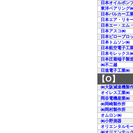
日本オイルポン
東洋ベアリング
日本バルカー工
日本エア・リキ
日本エー・エム
日本アスコ㈱
日本ピローブロ
日本トムソン㈱
日本航空電子工
日本モレックス
日本圧着端子製
㈱不二越
日進電子工業㈱
【O】
㈱大阪減速機製
オイレス工業㈱
岡谷電機産業㈱
㈱岡崎製作所
㈱岡村製作所
オムロン㈱
㈱小野測器
オリエンタルモ
㈱オリエンテッ