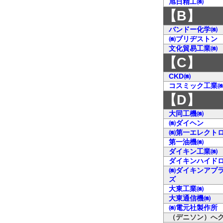
旭日精工㈱
【B】
バンドー化学㈱
㈱ブリヂストン
文化貿易工業㈱
【C】
CKD㈱
コスミック工業
【D】
大同工機㈱
㈱ダイヘン
㈱第一エレクト
第一油機㈱
ダイキン工業㈱
ダイキンハイド
㈱ダイキンアプ
ズ
大東工業㈱
大東通信機㈱
㈱電元社製作所
（デニソン）へ