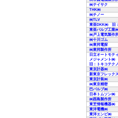
㈱テイサク
THK㈱
㈱チノー
㈱TLV
東亜DKK㈱ 旧
東亜バルブ工業
㈱戸上電気製作
㈱十川ゴム
㈱東邦電探
㈱東邦製作所
日立オートモテ
メジャメント㈱
旧：トキコテク
東京計器㈱
新東京フレック
東京計装㈱
㈱東京精密
巴バルブ㈱
日本トムソン㈱
㈱酉島製作所
東芝情報機器㈱
東洋電機㈱
東洋エンビ㈱