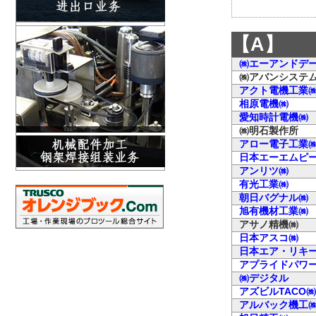
【A】
㈱エーアンドデ
㈱アバンシステ
アクト電機工業
相原電機㈱
愛知時計電機㈱
㈱明石製作所
アロー電子工業
日本エーエムピ
アンリツ㈱
有光工業㈱
朝日バグナル㈱
旭有機材工業㈱
アサノ精機㈱
日本アスコ㈱
日本エア・リキ
アプライドパワ
㈱デジタル
アズビルTACO㈱
アルバック機工