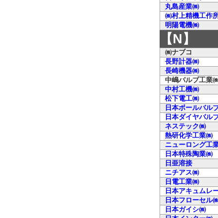
丸島産業㈱
㈱村上精機工作
明陽電機㈱
【N】
㈱ナブコ
長野計器㈱
長崎機器㈱
中嶋バルブ工業
中村工機㈱
松下電工㈱
日本ボールバル
日本ダイヤバル
ネステック㈱
熱研化学工業㈱
ニューロング工
日本特殊陶業㈱
日亜溶接
ニチアス㈱
日電工業㈱
日本アキュムレ
日本フローセル
日本ガイシ㈱