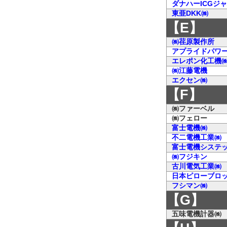
ダナハーICGジ
東亜DKK㈱
【E】
㈱荏原製作所
アプライドパワ
エレポン化工機
㈱江藤電機
エクセン㈱
【F】
㈱ファーベル
㈱フェロー
富士電機㈱
不二電機工業㈱
富士電機システ
㈱フジキン
古川電気工業㈱
日本ピローブロ
フシマン㈱
【G】
五味電機計器㈱