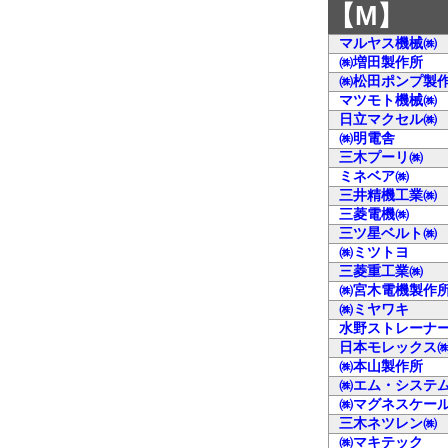
【M】
マルヤス機械㈱
㈱増田製作所
㈱松田ポンプ製
マツモト機械㈱
日立マクセル㈱
㈱明電舎
三木プーリ㈱
ミネベア㈱
三井精機工業㈱
三菱電機㈱
三ツ星ベルト㈱
㈱ミツトヨ
三菱重工業㈱
㈱宮木電機製作
㈱ミヤワキ
水野ストレーナ
日本モレックス
㈱本山製作所
㈱エム・システ
㈱マグネスケー
三木ネツレン㈱
㈱マキテック