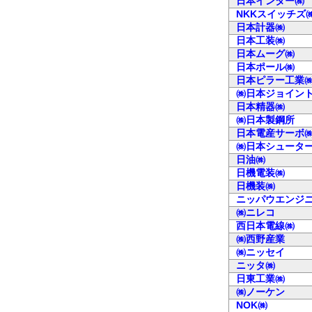
日本インター㈱
NKKスイッチズ
日本計器㈱
日本工装㈱
日本ムーグ㈱
日本ポール㈱
日本ピラー工業
㈱日本ジョイン
日本精器㈱
㈱日本製鋼所
日本電産サーボ
㈱日本シュータ
日油㈱
日機電装㈱
日機装㈱
ニッパウエンジ
㈱ニレコ
西日本電線㈱
㈱西野産業
㈱ニッセイ
ニッタ㈱
日東工業㈱
㈱ノーケン
NOK㈱