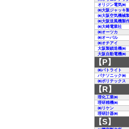
オリジン電気㈱
㈱大阪ジャッキ
㈱大阪空気機械
㈱大阪送風機製
㈱大崎電業社
㈱オーツカ
㈱オーバル
㈱オチアイ
大阪製鎖造機㈱
大阪自動電機㈱
【P】
㈱パトライト
パナソニック㈱
㈱ポリテックス
【R】
理化工業㈱
理研精機㈱
㈱リケン
理研計器㈱
【S】