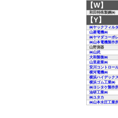
【W】
和田特殊製鋼㈱
【Y】
㈱ヤックフィル
山菱電機㈱
㈱ヤマダコーポ
㈱山本電機製作
山野測器
㈱山武
大和製衡㈱
山里産業㈱
安川コントロー
横河電機㈱
横浜ハイデック
横浜ゴム工業㈱
㈱ヨシタケ製作
油研工業㈱
㈱ユタカ
㈱山本水圧工業