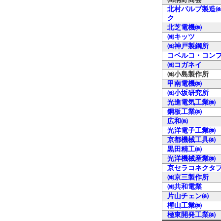
北村バルブ製造㈱
ク
北芝電機㈱
㈱キッツ
㈱神戸製鋼所
コベルコ・コン
㈱コガネイ
㈱小島製作所
甲南電機㈱
㈱小坂研究所
光進電気工業㈱
鋼板工業㈱
広和㈱
光洋電子工業㈱
京都機械工具㈱
黒田精工㈱
光洋機械産業㈱
京セラコネクタ
㈱京三製作所
㈱共和電業
片山チェン㈱
樫山工業㈱
極東開発工業㈱