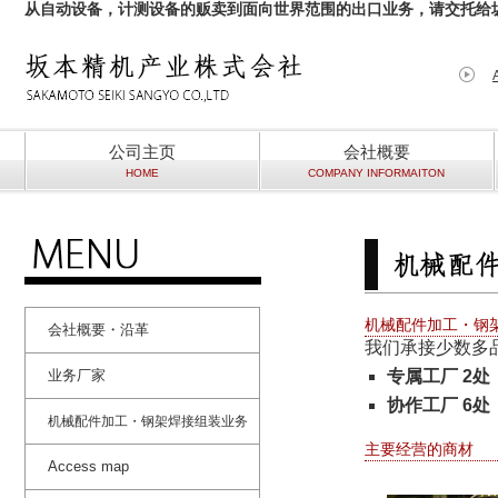
从自动设备，计测设备的贩卖到面向世界范围的出口业务，请交托给
公司主页
会社概要
HOME
COMPANY INFORMAITON
机械配件加工・钢
会社概要・沿革
我们承接少数多
业务厂家
专属工厂 2处
协作工厂 6处
机械配件加工・钢架焊接组装业务
主要经营的商材
Access map